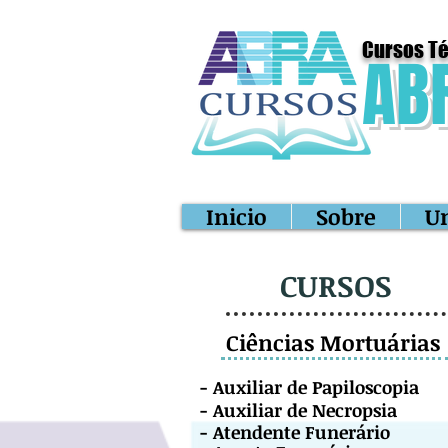
Cursos Té
AB
Inicio
Sobre
U
CURSOS
Ciências Mortuárias
-
Auxiliar de Papiloscopia
-
Auxiliar de Necropsia
- Atendente
Fu
nerário