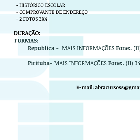
- HISTÓRICO ESCOLAR
- COMPROVANTE DE ENDEREÇO
- 2 FOTOS 3X4
DURAÇÃO:
TURM
AS:
Republica -
MAIS INFORMAÇÕES
Fone:.
(11
Pirituba-
MAIS
INFORMAÇÕES
Fone:.
(11) 3
E-mail:
abracursoss@gmai