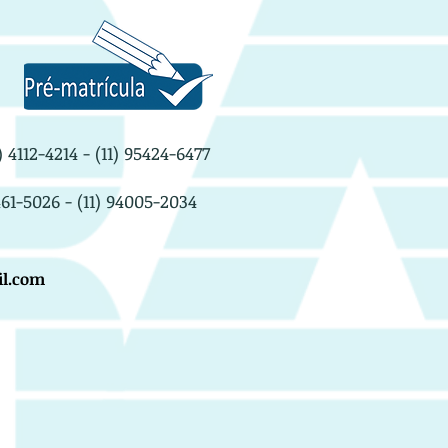
) 4112-4214
- (11) 95424-6477
461-5026
- (11) 94005-2034
l.com