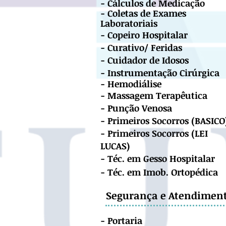
-
Cálculos
de Medicação
- Coletas de Exames
Laborator
iais
- C
opeiro Hospitalar
- Curativo/ Feridas
- Cuidador de Idosos
- Instrumentação Cirúrgica
-
Hemodiálise
- Massagem Terapêutica
- Punção Venosa
- Primeiros Socorros (BASICO
- Primeiros Socorros (LEI
LUCAS)
- Téc. em Gesso Hospitalar
- Téc. em Imob. Ortopédica
Segurança
e
Atendimen
- Po
rtaria