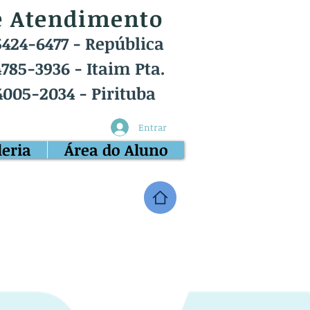
e Atendimento
5424-6477 - República
785-3936 - Itaim Pta.
4005-2034 - Pirituba
Entrar
leria
Área do Aluno