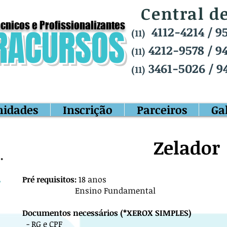
Central d
cnicos e Profissionalizantes
RACURSOS
4112-4214
/ 9
(11)
4212-9578 / 94
(11)
3461-5026 / 9
(11)
nidades
Inscrição
Parceiros
Ga
Zelador
Pré requisitos:
18 anos
Ensino Fundamental
Documentos necessários (*XEROX SIMPLES)
- RG e CPF