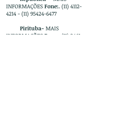
INFORMAÇÕES
Fone:.
(11) 4112-
4214
-
(11) 95424-6477
Pirituba-
MAIS
INFORMAÇÕES
Fone:.
(11) 3461-
5026
-
(11) 94005-2034
Itaim Pta -
M
AIS
INFORMAÇÕES -
Fone:.
(11) 4212-
9578 - (11) 94785
-3936
E-mail:
abracursoss@gmail.com