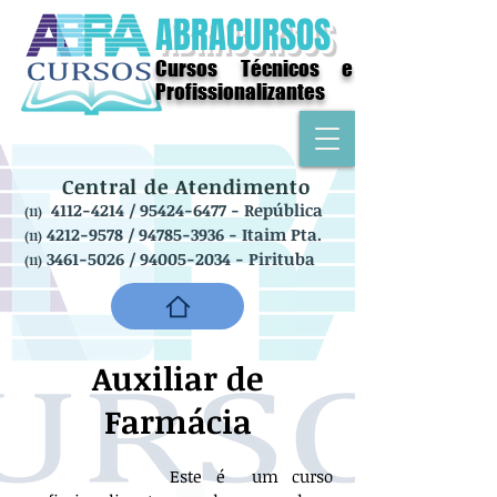
ABRACURSOS
Cursos Técnicos e
Profissionalizantes
Central de Atendimento
4112-4214
/
95424-6477
- República
(11)
4212-9578
/
94785-3936
- Itaim Pta.
(11)
3461-5026
/
94005-2034
- Pirituba
(11)
Auxiliar de
Farmácia
Este é um curso